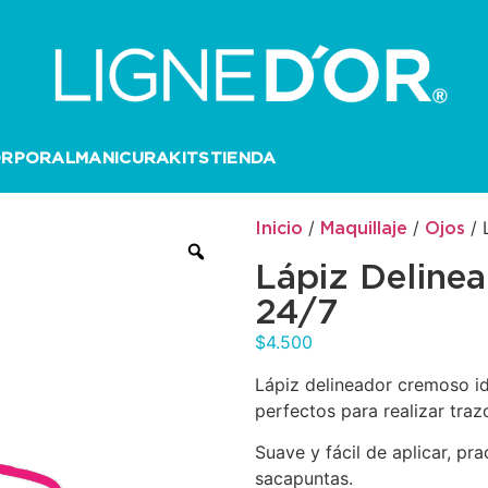
ORPORAL
MANICURA
KITS
TIENDA
/
/
/ 
Inicio
Maquillaje
Ojos
Lápiz Delinea
24/7
$
4.500
Lápiz delineador cremoso ide
perfectos para realizar traz
Suave y fácil de aplicar, pra
sacapuntas.