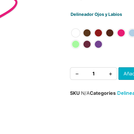
Delineador Ojos y Labios
−
+
Añad
SKU
N/A
Categories
Deline