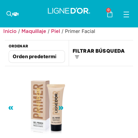
0
/
/
/ Primer Facial
Inicio
Maquillaje
Piel
ORDENAR
FILTRAR BÚSQUEDA
«
»