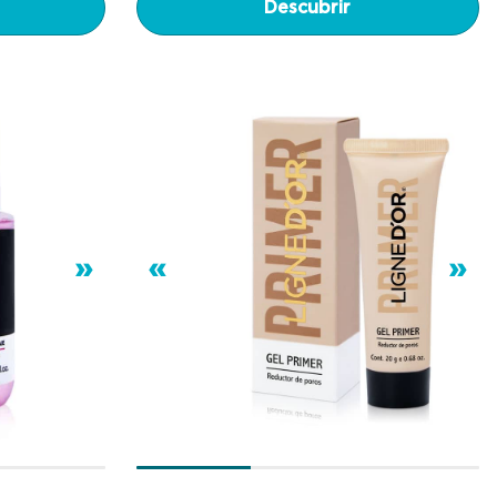
Descubrir
»
«
»