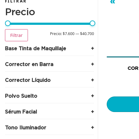
«
FILTRAR
Precio
Precio:
$7.600
—
$40.700
Filtrar
Base Tinta de Maquillaje
(1)
Almendra
Corrector en Barra
(1)
Bronce
COR
(1)
(1)
Chocolate
Dorado
Corrector Líquido
(1)
(1)
Claro
Nude
(1)
(1)
Marfil
(1)
Medio
Oliva
Polvo Suelto
(1)
(1)
Beige
(1)
Naranja
Porcelana
(1)
(1)
Avellana
(1)
Natural
Verde
Sérum Facial
(1)
(1)
Traslucido
Arena
(4)
(1)
30 ML
(1)
Rosa
Mocca
Tono Iluminador
(1)
Tono California