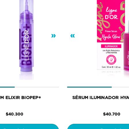
»
«
M ELIXIR BIOPEP+
SÉRUM ILUMINADOR HY
$
40.300
$
40.700