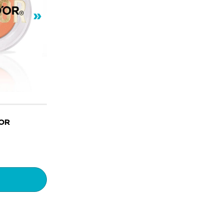
»
´OR