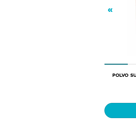
«
POLVO S