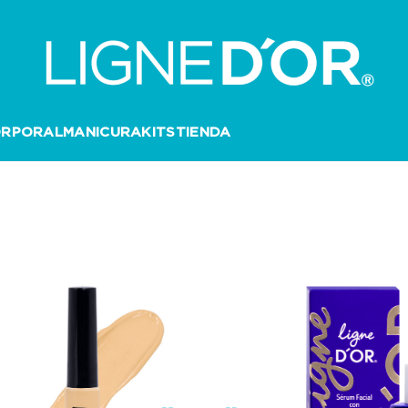
ORPORAL
MANICURA
KITS
TIENDA