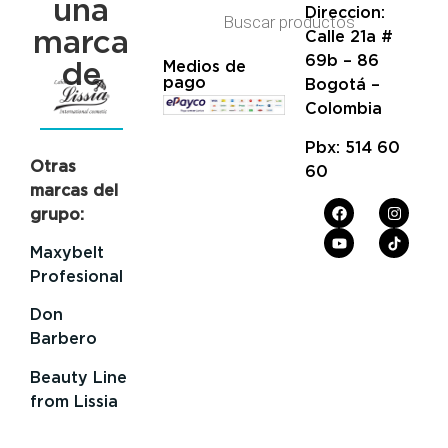
una
Direccion:
marca
Calle 21a #
69b – 86
de
Medios de
pago
Bogotá –
Colombia
Pbx: 514 60
Otras
60
marcas del
grupo:
Maxybelt
Profesional
Don
Barbero
Beauty Line
from Lissia